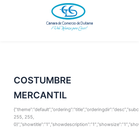
Buscar
Ir
por:
al
contenido
COSTUMBRE
MERCANTIL
{“theme”:”default”,”ordering”:”title”,”orderingdir”:”desc”,”
255, 255,
0)”,”showtitle”:”1″,”showdescription”:”1″,”showsize”:”1″,”s