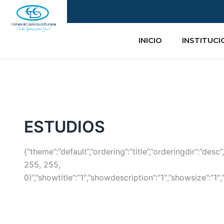
Buscar
Ir
por:
al
contenido
INICIO
INSTITUC
ESTUDIOS
{“theme”:”default”,”ordering”:”title”,”orderingdir”:”de
255, 255,
0)”,”showtitle”:”1″,”showdescription”:”1″,”showsize”:”