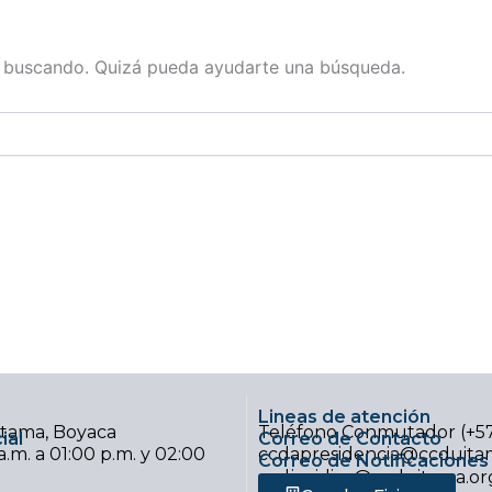
s buscando. Quizá pueda ayudarte una búsqueda.
Lineas de atención
uitama, Boyaca
Teléfono Conmutador (+5
ial
Correo de Contacto
.m. a 01:00 p.m. y 02:00
ccdapresidencia@ccduitam
Correo de Notificaciones 
ccdjuridica@ccduitama.or