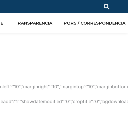
TE
TRANSPARENCIA
PQRS / CORRESPONDENCIA
marginleft”:”10″,”marginright”:”10″,”margintop”:”10″,”marginbo
ateadd”:”1″,”showdatemodified”:”0″,”croptitle”:”0″,”bgdownlo