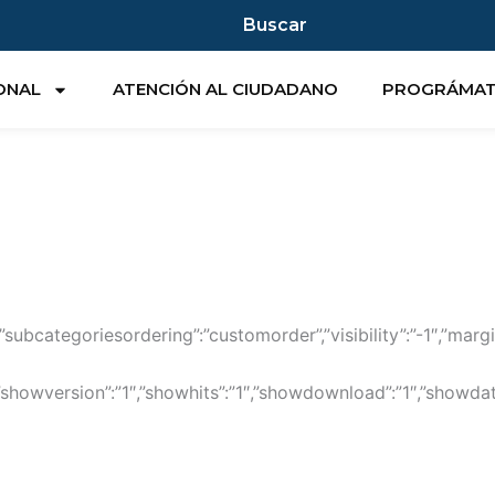
Buscar
IONAL
ATENCIÓN AL CIUDADANO
PROGRÁMA
sc”,”subcategoriesordering”:”customorder”,”visibility”:”-1″,”
1″,”showversion”:”1″,”showhits”:”1″,”showdownload”:”1″,”showd