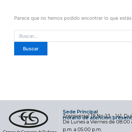
Parece que no hemos podido encontrar lo que está
Sede Principal
Transversal 19 No 23 – 141, D
Horario de atención presenc
De Lunes a Viernes de 08:00 a
p.m. a 05:00 p.m.