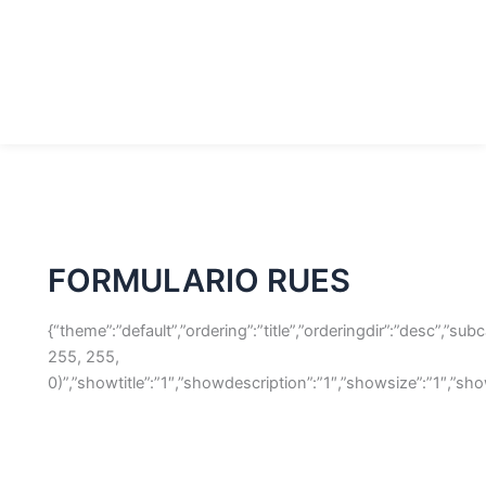
Buscar
Ir
por:
al
contenido
FORMULARIO RUES
{“theme”:”default”,”ordering”:”title”,”orderingdir”:”desc”,”
255, 255,
0)”,”showtitle”:”1″,”showdescription”:”1″,”showsize”:”1″,”s