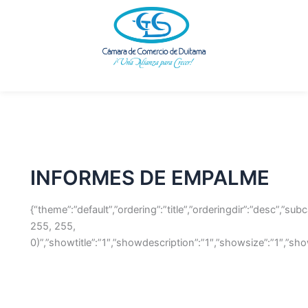
Buscar
Ir
por:
al
contenido
INFORMES DE EMPALME
{“theme”:”default”,”ordering”:”title”,”orderingdir”:”desc”,”
255, 255,
0)”,”showtitle”:”1″,”showdescription”:”1″,”showsize”:”1″,”s