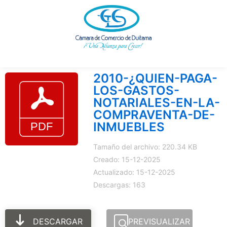
Ir
al
contenido
2010-¿QUIEN-PAGA-
LOS-GASTOS-
NOTARIALES-EN-LA-
COMPRAVENTA-DE-
INMUEBLES
Tamaño del archivo: 220.34 KB
Creado: 15-12-2025
Actualizado: 15-12-2025
Descargas: 163
DESCARGAR
PREVISUALIZAR