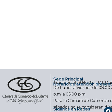
Sede Principal
Transversal 19 No 23 – 141, D
Horario de atención presenc
De Lunes a Viernes de 08:00 a
p.m. a 05:00 p.m.
Para la Cámara de Comercio d
sábados no se consideran día
F
Síganos en Redes