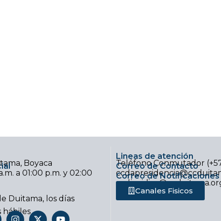
Lineas de atención
uitama, Boyaca
Teléfono Conmutador (+5
ial
Correo de Contacto
.m. a 01:00 p.m. y 02:00
ccdapresidencia@ccduitam
Correo de Notificaciones 
ccdjuridica@ccduitama.or
Canales Fisicos
e Duitama, los días
s hábiles
I
X
Y