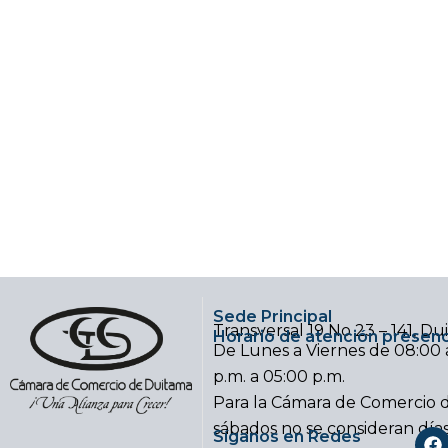
Sede Principal
Transversal 19 No 23 – 141, D
Horario de atención presenc
De Lunes a Viernes de 08:00 a
p.m. a 05:00 p.m.
Para la Cámara de Comercio d
sábados no se consideran día
F
Síganos en Redes