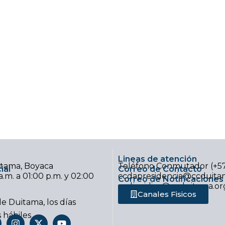
Lineas de atención
uitama, Boyaca
Teléfono Conmutador (+5
ial
Correo de Contacto
.m. a 01:00 p.m. y 02:00
ccdapresidencia@ccduitam
Correo de Notificaciones 
ccdjuridica@ccduitama.or
Canales Fisicos
e Duitama, los días
s hábiles
I
X
Y