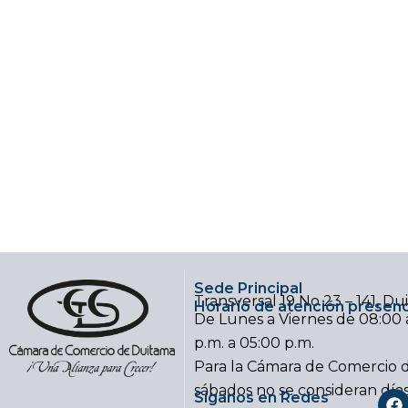
Sede Principal
Transversal 19 No 23 – 141, D
Horario de atención presenc
De Lunes a Viernes de 08:00 a
p.m. a 05:00 p.m.
Para la Cámara de Comercio d
sábados no se consideran día
F
Síganos en Redes