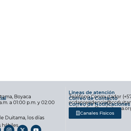
Lineas de atención
uitama, Boyaca
Teléfono Conmutador (+5
ial
Correo de Contacto
.m. a 01:00 p.m. y 02:00
ccdapresidencia@ccduitam
Correo de Notificaciones 
ccdjuridica@ccduitama.or
Canales Fisicos
e Duitama, los días
s hábiles
I
X
Y