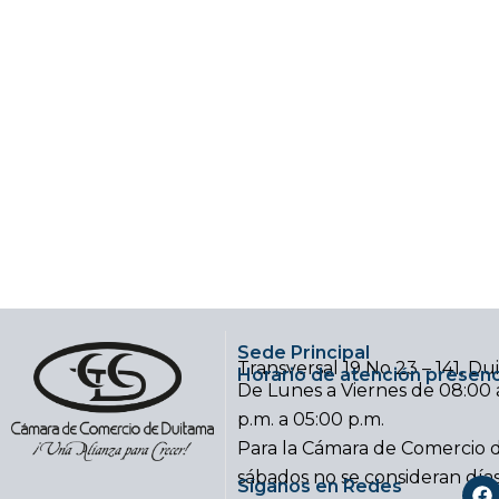
Sede Principal
Transversal 19 No 23 – 141, D
Horario de atención presenc
De Lunes a Viernes de 08:00 a
p.m. a 05:00 p.m.
Para la Cámara de Comercio d
sábados no se consideran día
F
Síganos en Redes