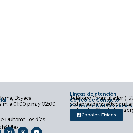
Lineas de atención
uitama, Boyaca
Teléfono Conmutador (+5
ial
Correo de Contacto
.m. a 01:00 p.m. y 02:00
ccdapresidencia@ccduitam
Correo de Notificaciones 
ccdjuridica@ccduitama.or
Canales Fisicos
e Duitama, los días
s hábiles
I
X
Y