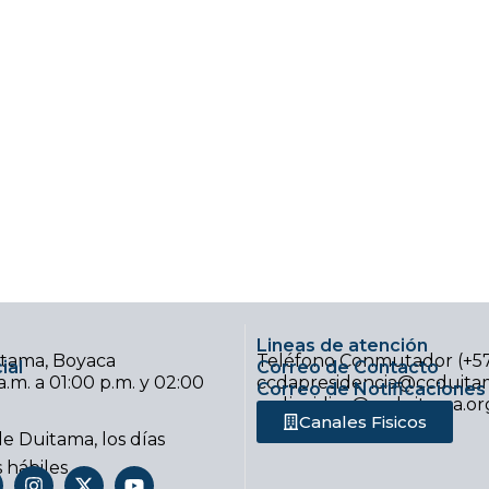
Lineas de atención
uitama, Boyaca
Teléfono Conmutador (+5
ial
Correo de Contacto
.m. a 01:00 p.m. y 02:00
ccdapresidencia@ccduitam
Correo de Notificaciones 
ccdjuridica@ccduitama.or
Canales Fisicos
e Duitama, los días
s hábiles
I
X
Y