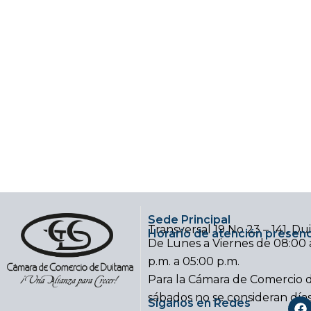
Sede Principal
Transversal 19 No 23 – 141, D
Horario de atención presenc
De Lunes a Viernes de 08:00 a
p.m. a 05:00 p.m.
Para la Cámara de Comercio d
sábados no se consideran día
F
Síganos en Redes