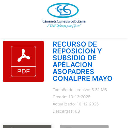
Ir
al
contenido
RECURSO DE
REPOSICION Y
SUBSIDIO DE
APÉLACION
ASOPADRES
CONALPRE MAYO
Tamaño del archivo: 6.31 MB
Creado: 10-12-2025
Actualizado: 10-12-2025
Descargas: 68