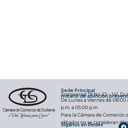
Sede Principal
Transversal 19 No 23 – 141, D
Horario de atención presenc
De Lunes a Viernes de 08:00 a
p.m. a 05:00 p.m.
Para la Cámara de Comercio d
sábados no se consideran día
F
Síganos en Redes