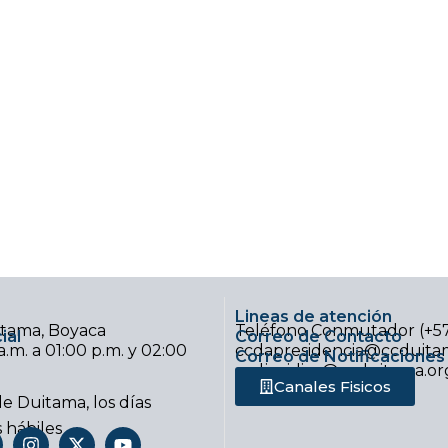
Lineas de atención
uitama, Boyaca
Teléfono Conmutador (+5
ial
Correo de Contacto
.m. a 01:00 p.m. y 02:00
ccdapresidencia@ccduitam
Correo de Notificaciones 
ccdjuridica@ccduitama.or
Canales Fisicos
e Duitama, los días
s hábiles
I
X
Y