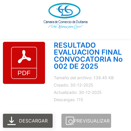
Ir
al
contenido
RESULTADO
EVALUACION FINAL
CONVOCATORIA No
002 DE 2025
Tamaño del archivo: 139.45 KB
Creado: 30-12-2025
Actualizado: 30-12-2025
Descargas: 115
DESCARGAR
PREVISUALIZAR