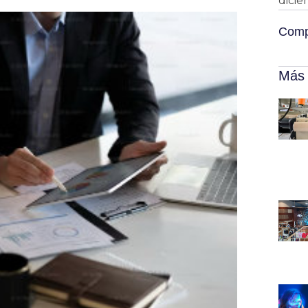
dicie
Compa
Más 