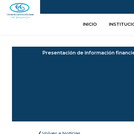
Ir
al
contenido
INICIO
INSTITUC
Presentación de información financi
Volver a Noticias