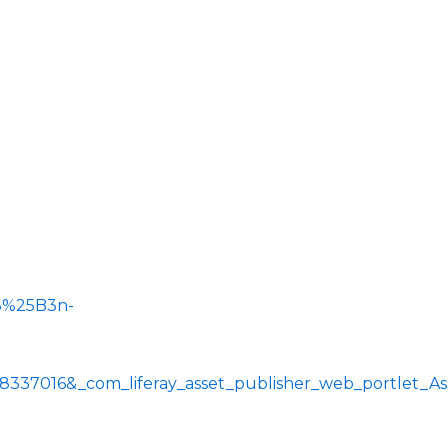
C3%25B3n-
=8337016&_com_liferay_asset_publisher_web_portlet_A