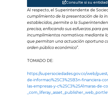
Consulte si su entida
Al respecto, el Superintendente de Socieda
cumplimiento de la presentación de la inf
establecidos, permite a la Superintendenc
precisa, enfocando sus esfuerzos para pre
incumplimientos normativos mediante l
que permitan una actuación oportuna con 
orden público económico
”.
TOMADO DE:
https://supersociedades.gov.co/web/guest
de-informaci%25C3%25B3n-financiera-con
las-empresas-y-c%25C3%25A1maras-de-c
_com_liferay_asset_publisher_web_portl