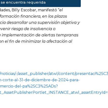
d se encuentra requerida
des, Billy Escobar, manifestó “
el
ormación financiera, en los plazos
ia desarrollar una supervisión objetiva y
venir riesgo de insolvencia o
a implementación de alertas tempranas
el fin de minimizar la afectación al
/noticias/-/asset_publisher/atwl/content/presentaci%25
-corte-al-31-de-diciembre-de-2024-para-
omercio-del-pa%25C3%25ADs?
et_AssetPublisherPortlet_INSTANCE_atwl_assetEntryId