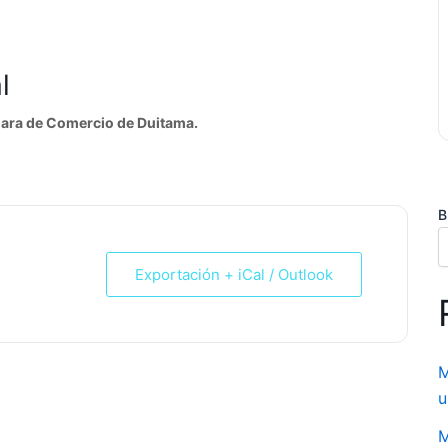
l
mara de Comercio de Duitama.
B
Exportación + iCal / Outlook
M
u
M