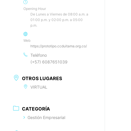
Opening Hour
De Lunes a Viernes de 08:00 a.m. a
01:00 p.m. y 02:00 p.m. a 05:00
p.m.
Web
https://prototipo.ccduitama.org.co/
Teléfono
(+57) 6087651039
OTROS LUGARES
VIRTUAL
CATEGORÍA
Gestión Empresarial