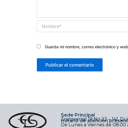
Nombre*
Guarda mi nombre, correo electrónico y we
Sede Principal
Transversal 19 No 23 – 141, D
Horario de atención presenc
De Lunes a Viernes de 08:00 a