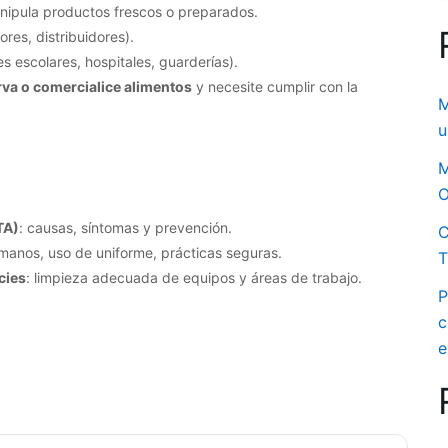
ipula productos frescos o preparados.
es, distribuidores).
 escolares, hospitales, guarderías).
rva o comercialice alimentos
y necesite cumplir con la
M
u
M
O
TA)
: causas, síntomas y prevención.
C
 manos, uso de uniforme, prácticas seguras.
T
cies
: limpieza adecuada de equipos y áreas de trabajo.
P
c
e