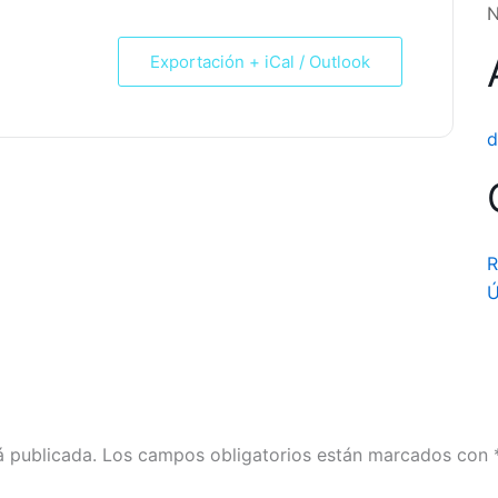
N
Exportación + iCal / Outlook
d
R
Ú
á publicada.
Los campos obligatorios están marcados con