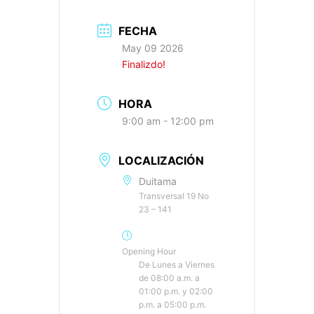
FECHA
May 09 2026
Finalizdo!
HORA
9:00 am - 12:00 pm
LOCALIZACIÓN
Duitama
Transversal 19 No
23 – 141
Opening Hour
De Lunes a Viernes
de 08:00 a.m. a
01:00 p.m. y 02:00
p.m. a 05:00 p.m.