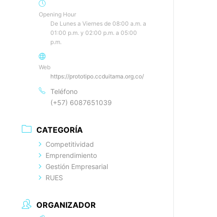
Opening Hour
De Lunes a Viernes de 08:00 a.m. a
01:00 p.m. y 02:00 p.m. a 05:00
p.m.
Web
https://prototipo.ccduitama.org.co/
Teléfono
(+57) 6087651039
CATEGORÍA
Competitividad
Emprendimiento
Gestión Empresarial
RUES
ORGANIZADOR