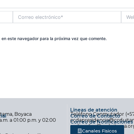
Correo
Web
electrónico*
b en este navegador para la próxima vez que comente.
Lineas de atención
uitama, Boyaca
Teléfono Conmutador (+5
ial
Correo de Contacto
.m. a 01:00 p.m. y 02:00
ccdapresidencia@ccduitam
Correo de Notificaciones 
ccdjuridica@ccduitama.or
Canales Fisicos