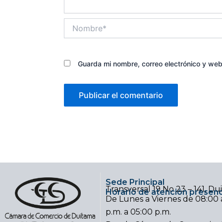
Nombre*
Guarda mi nombre, correo electrónico y we
Sede Principal
Transversal 19 No 23 – 141, D
Horario de atención presenc
De Lunes a Viernes de 08:00 a
p.m. a 05:00 p.m.