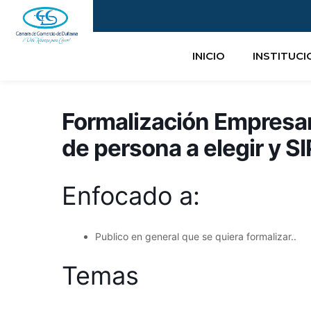
Ir
al
contenido
INICIO
INSTITUC
Formalización Empresari
de persona a elegir y S
Enfocado a:
Publico en general que se quiera formalizar..
Temas