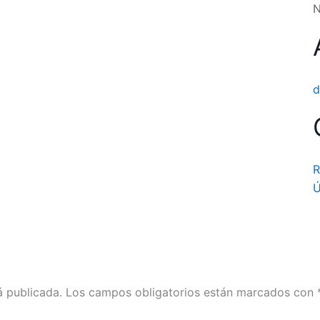
N
d
R
Ú
á publicada.
Los campos obligatorios están marcados con