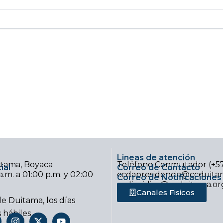
Lineas de atención
uitama, Boyaca
Teléfono Conmutador (+5
ial
Correo de Contacto
.m. a 01:00 p.m. y 02:00
ccdapresidencia@ccduitam
Correo de Notificaciones 
ccdjuridica@ccduitama.or
Canales Fisicos
e Duitama, los días
s hábiles
I
X
Y