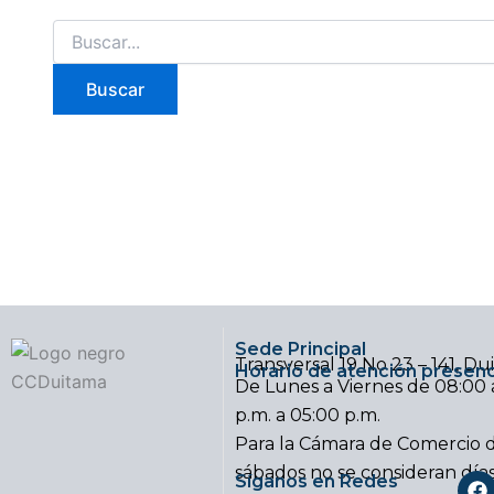
Sede Principal
Transversal 19 No 23 – 141, D
Horario de atención presenc
De Lunes a Viernes de 08:00 a
p.m. a 05:00 p.m.
Para la Cámara de Comercio d
sábados no se consideran día
F
Síganos en Redes