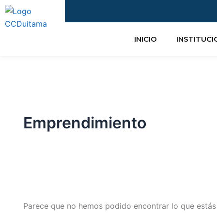
Buscar
Ir
por:
al
contenido
INICIO
INSTITUC
Emprendimiento
Parece que no hemos podido encontrar lo que está